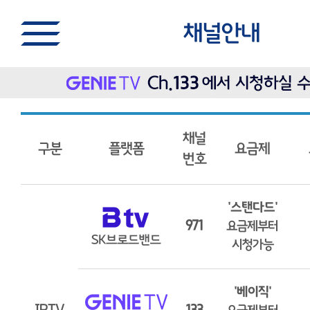
채널안내
채널
구분
플랫폼
요금제
번호
'스탠다드'
971
요금제부터
시청가능
'베이직'